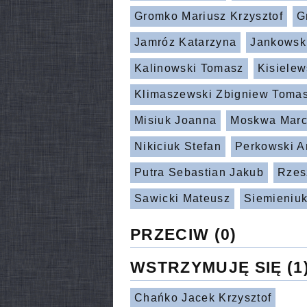
Gromko Mariusz Krzysztof
G
Jamróz Katarzyna
Jankowski
Kalinowski Tomasz
Kisielew
Klimaszewski Zbigniew Toma
Misiuk Joanna
Moskwa Marc
Nikiciuk Stefan
Perkowski A
Putra Sebastian Jakub
Rzes
Sawicki Mateusz
Siemieniuk
PRZECIW
(0)
WSTRZYMUJĘ SIĘ
(1
Chańko Jacek Krzysztof