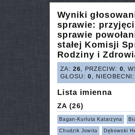
Wyniki głosowan
sprawie:
przyjęc
sprawie powołan
stałej Komisji S
Rodziny i Zdrowi
ZA:
26
, PRZECIW:
0
, 
GŁOSU:
0
, NIEOBECNI
Lista imienna
ZA
(26)
Bagan-Kurluta Katarzyna
Bi
Chudzik Jowita
Dębowski H