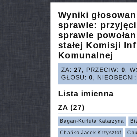
Wyniki głosowan
sprawie:
przyjęc
sprawie powołan
stałej Komisji In
Komunalnej
ZA:
27
, PRZECIW:
0
, 
GŁOSU:
0
, NIEOBECNI
Lista imienna
ZA
(27)
Bagan-Kurluta Katarzyna
Bi
Chańko Jacek Krzysztof
Chu