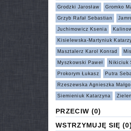
Grodzki Jarosław
Gromko Ma
Grzyb Rafał Sebastian
Jamr
Juchimowicz Ksenia
Kalino
Kisielewska-Martyniuk Katarz
Masztalerz Karol Konrad
Mi
Myszkowski Paweł
Nikiciuk
Prokorym Łukasz
Putra Seb
Rzeszewska Agnieszka Małgo
Siemieniuk Katarzyna
Ziele
PRZECIW
(0)
WSTRZYMUJĘ SIĘ
(0