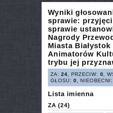
Wyniki głosowan
sprawie:
przyjęc
sprawie ustanow
Nagrody Przewo
Miasta Białystok 
Animatorów Kult
trybu jej przyzna
ZA:
24
, PRZECIW:
0
, 
GŁOSU:
0
, NIEOBECNI
Lista imienna
ZA
(24)