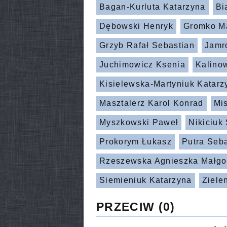
Bagan-Kurluta Katarzyna
Bi
Dębowski Henryk
Gromko Ma
Grzyb Rafał Sebastian
Jamr
Juchimowicz Ksenia
Kalino
Kisielewska-Martyniuk Katarz
Masztalerz Karol Konrad
Mi
Myszkowski Paweł
Nikiciuk
Prokorym Łukasz
Putra Seb
Rzeszewska Agnieszka Małgo
Siemieniuk Katarzyna
Ziele
PRZECIW
(0)