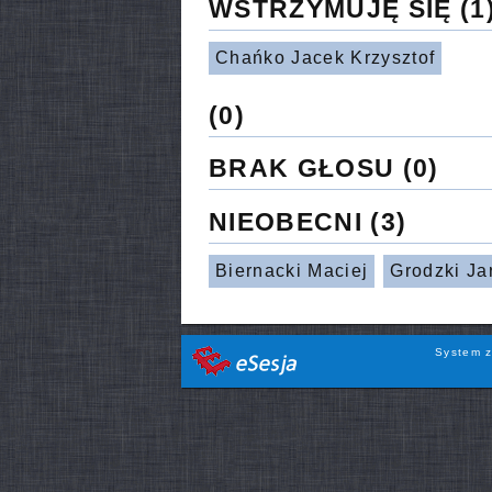
WSTRZYMUJĘ SIĘ
(1
Chańko Jacek Krzysztof
(0)
BRAK GŁOSU
(0)
NIEOBECNI
(3)
Biernacki Maciej
Grodzki Ja
System z