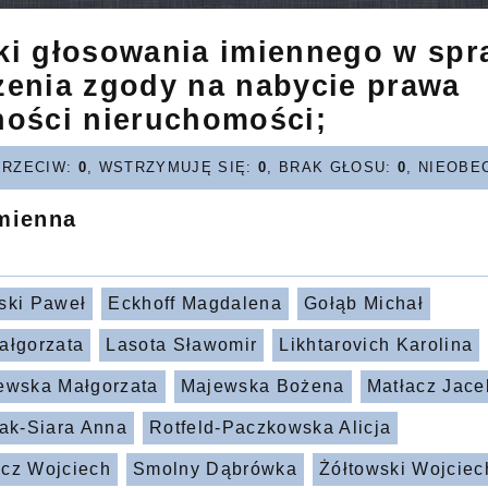
ki głosowania imiennego w spr
żenia zgody na nabycie prawa
ności nieruchomości;
PRZECIW:
0
, WSTRZYMUJĘ SIĘ:
0
, BRAK GŁOSU:
0
, NIEOBE
imienna
ski Paweł
Eckhoff Magdalena
Gołąb Michał
ałgorzata
Lasota Sławomir
Likhtarovich Karolina
ewska Małgorzata
Majewska Bożena
Matłacz Jace
zak-Siara Anna
Rotfeld-Paczkowska Alicja
cz Wojciech
Smolny Dąbrówka
Żółtowski Wojciec