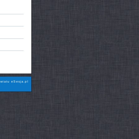
wiatu eSesja.pl