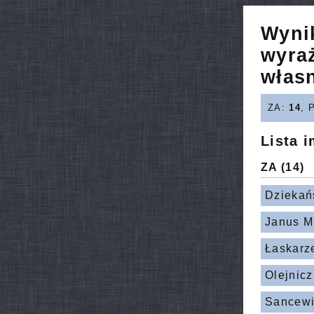
Wyni
wyra
włas
ZA:
14
, 
Lista 
ZA
(14)
Dziekań
Janus M
Łaskarz
Olejnic
Sancewi