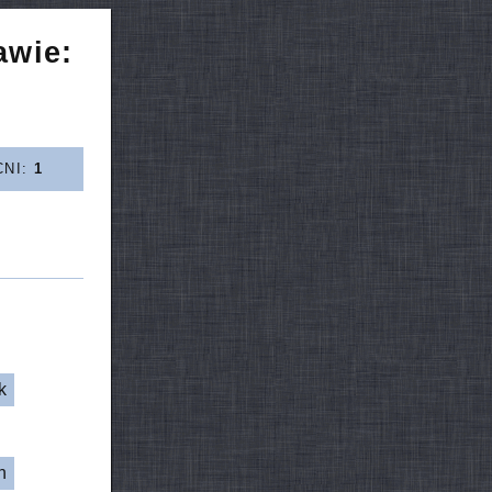
awie:
CNI:
1
k
h