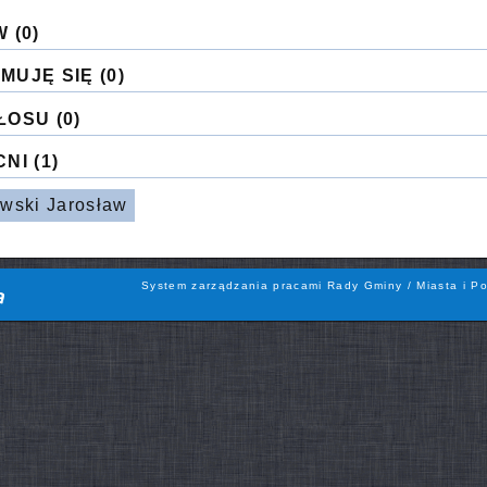
W
(0)
MUJĘ SIĘ
(0)
ŁOSU
(0)
CNI
(1)
wski Jarosław
System zarządzania pracami Rady Gminy / Miasta i Po