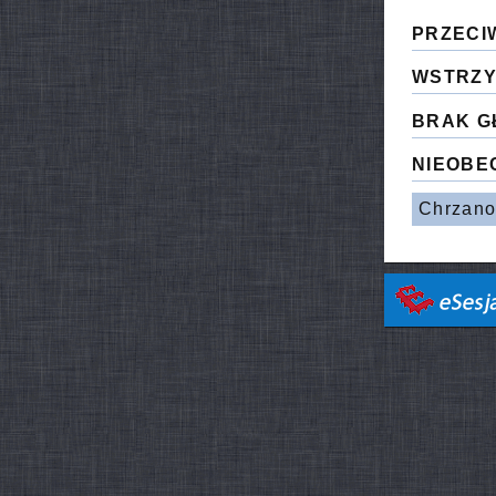
PRZECI
WSTRZY
BRAK G
NIEOBE
Chrzano