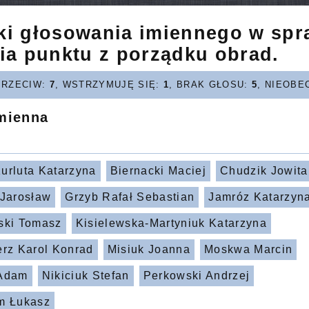
ki głosowania imiennego w spr
ia punktu z porządku obrad.
PRZECIW:
7
, WSTRZYMUJĘ SIĘ:
1
, BRAK GŁOSU:
5
, NIEOBE
imienna
urluta Katarzyna
Biernacki Maciej
Chudzik Jowita
 Jarosław
Grzyb Rafał Sebastian
Jamróz Katarzyn
ski Tomasz
Kisielewska-Martyniuk Katarzyna
erz Karol Konrad
Misiuk Joanna
Moskwa Marcin
 Adam
Nikiciuk Stefan
Perkowski Andrzej
m Łukasz