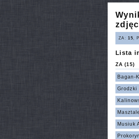
Wyni
zdjęc
ZA:
15
, 
Lista 
ZA
(15)
Bagan-K
Grodzki
Kalinow
Masztal
Musiuk
Prokory