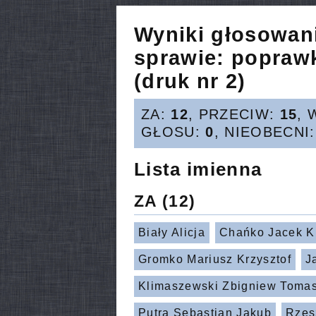
Wyniki głosowan
sprawie:
poprawk
(druk nr 2)
ZA:
12
, PRZECIW:
15
, 
GŁOSU:
0
, NIEOBECNI
Lista imienna
ZA
(12)
Biały Alicja
Chańko Jacek Kr
Gromko Mariusz Krzysztof
J
Klimaszewski Zbigniew Toma
Putra Sebastian Jakub
Rzes