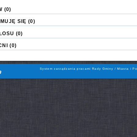
W
(0)
MUJĘ SIĘ
(0)
ŁOSU
(0)
CNI
(0)
System zarządzania pracami Rady Gminy / Miasta i Po