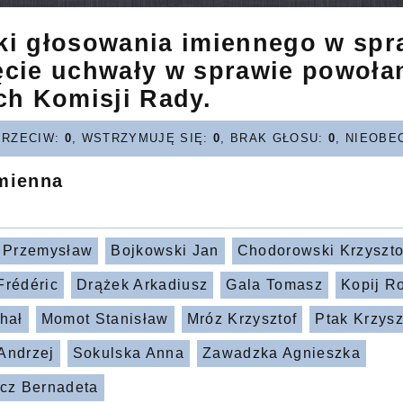
ki głosowania imiennego w spr
ęcie uchwały w sprawie powoła
ch Komisji Rady.
PRZECIW:
0
, WSTRZYMUJĘ SIĘ:
0
, BRAK GŁOSU:
0
, NIEOBE
imienna
i Przemysław
Bojkowski Jan
Chodorowski Krzyszto
Frédéric
Drążek Arkadiusz
Gala Tomasz
Kopij R
hał
Momot Stanisław
Mróz Krzysztof
Ptak Krzysz
Andrzej
Sokulska Anna
Zawadzka Agnieszka
icz Bernadeta