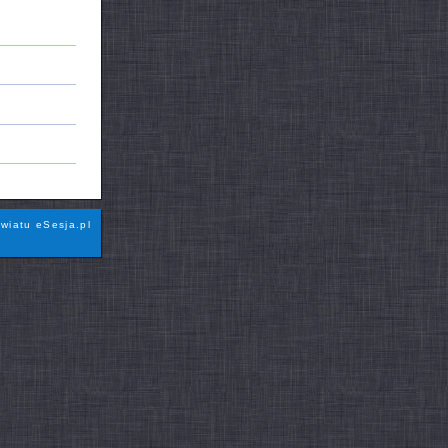
wiatu eSesja.pl