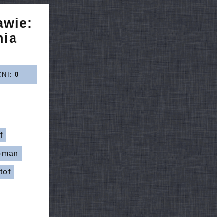
awie:
nia
CNI:
0
f
oman
tof