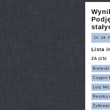
Wyni
Podj
stały
ZA:
15
, 
Lista 
ZA
(15)
Bieleck
Coppin 
Luty Mic
Reszka 
Żytkiew