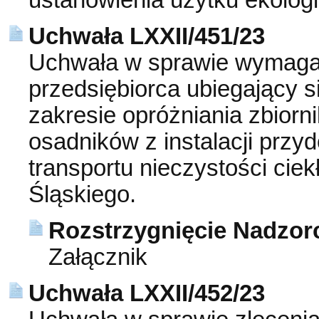
ustanowienia użytku ekolog
Uchwała LXXII/451/23
Uchwała w sprawie wymagań,
przedsiębiorca ubiegający s
zakresie opróżniania zbior
osadników z instalacji prz
transportu nieczystości cie
Śląskiego.
Rozstrzygnięcie Nadzorc
Załącznik
Uchwała LXXII/452/23