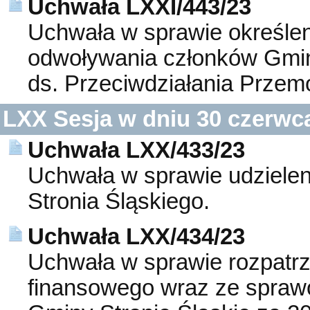
Uchwała LXXI/443/23
Uchwała w sprawie określen
odwoływania członków Gmin
ds. Przeciwdziałania Prze
LXX Sesja w dniu 30 czerwc
Uchwała LXX/433/23
Uchwała w sprawie udzielen
Stronia Śląskiego.
Uchwała LXX/434/23
Uchwała w sprawie rozpatrz
finansowego wraz ze spraw