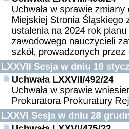
Uchwała w sprawie zmiany 
Miejskiej Stronia Śląskiego 
ustalenia na 2024 rok plan
zawodowego nauczycieli zat
szkół, prowadzonych przez 
LXXVII Sesja w dniu 16 styc
Uchwała LXXVII/492/24
Uchwała w sprawie wniesien
Prokuratora Prokuratury Rej
LXXVI Sesja w dniu 28 grudn
Uchwała LXXVI/475/23