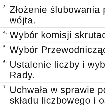
3.
Złożenie ślubowania
wójta.
4.
Wybór komisji skrutac
5.
Wybór Przewodniczą
6.
Ustalenie liczby i w
Rady.
7.
Uchwała w sprawie po
składu liczbowego i 