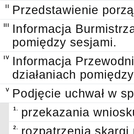
II
Przedstawienie porzą
III
Informacja Burmistrza
pomiędzy sesjami.
IV
Informacja Przewodni
działaniach pomiędzy
V
Podjęcie uchwał w s
1.
przekazania wniosk
2.
rozpatrzenia skargi