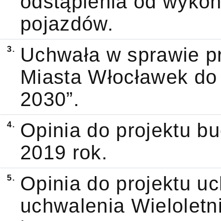
odstąpienia od wykon
pojazdów.
3.
Uchwała w sprawie pr
Miasta Włocławek do 
2030”.
4.
Opinia do projektu b
2019 rok.
5.
Opinia do projektu u
uchwalenia Wieloletn