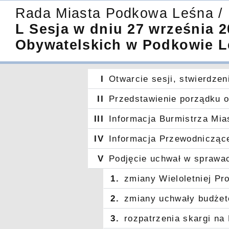
Rada Miasta Podkowa Leśna / 
L Sesja w dniu 27 września 2
Obywatelskich w Podkowie Le
I
Otwarcie sesji, stwierdze
II
Przedstawienie porządku o
III
Informacja Burmistrza Mia
IV
Informacja Przewodniczące
V
Podjęcie uchwał w sprawa
1.
zmiany Wieloletniej Pr
2.
zmiany uchwały budżet
3.
rozpatrzenia skargi na