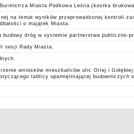
 Burmistrza Miasta Podkowa Leśna (kostka brukowa
jnej na temat wyników przeprowadzonej kontroli za
dbałości o majątek Miasta.
u budowy dróg w systemie partnerstwa publiczno-p
II sesji Rady Miasta.
dnych.
trzenie wniosków mieszkańców ulic Orlej i Gołębie
otyczącego tablicy upamiętniającej budowniczych 